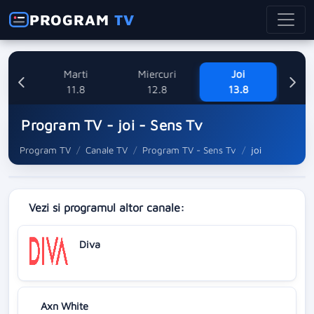
PROGRAM
TV
ne
Marti
Miercuri
Joi
V
8
11.8
12.8
13.8
Program TV - joi - Sens Tv
Program TV
Canale TV
Program TV - Sens Tv
joi
Vezi si programul altor canale:
Diva
Axn White