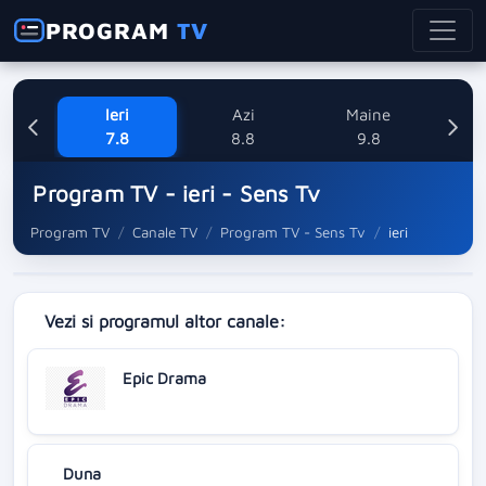
PROGRAM
TV
Ieri
Azi
Maine
L
7.8
8.8
9.8
1
Program TV - ieri - Sens Tv
Program TV
Canale TV
Program TV - Sens Tv
ieri
Vezi si programul altor canale:
Epic Drama
Duna