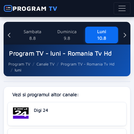
PROGRAM
TV
ne
Sambata
Duminica
Luni
M
8
8.8
9.8
10.8
Program TV - luni - Romania Tv Hd
Program TV
Canale TV
Program TV - Romania Tv Hd
luni
Vezi si programul altor canale:
Digi 24