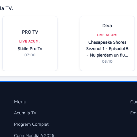
la TV:
Diva
PRO TV
LIVE ACUM:
LIVE ACUM:
Chesapeake Shores
Ştirile Pro Tv
Sezonul 1 - Episodul 5
- Nu pierdem un fiu…
07:00
08:10
Menu
Co
Acum la TV
Ema
Program Complet
Cupa Mondială 2026