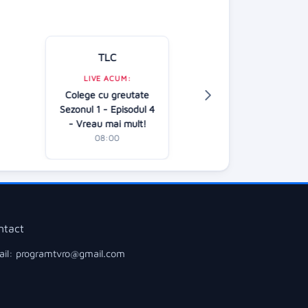
TLC
Kanal D
LIVE ACUM:
Colege cu greutate
LIVE ACUM:
Sezonul 1 - Episodul 4
Follow us
- Vreau mai mult!
08:00
08:00
ntact
il: programtvro@gmail.com