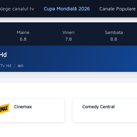
Alege canalul tv
Cupa Mondială 2026
Canale Popular
Maine
Vineri
Sambata
6.8
7.8
8.8
 Hd
 Tv Hd
ieri
Cinemax
Comedy Central