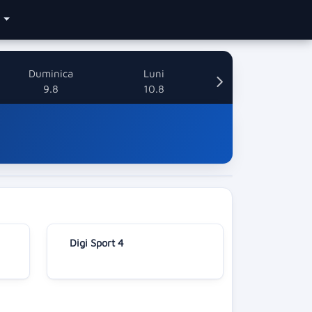
e
Duminica
Luni
9.8
10.8
Digi Sport 4