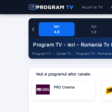
PROGRAM
TV
Acum la TV
Ieri
Azi
4.8
5.8
Program TV - ieri - Romania Tv
Program TV
Canale TV
Program TV - Romania
Vezi si programul altor canale:
PRO Cinema