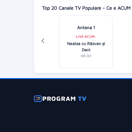
Top 20 Canale TV Populare - Ce e ACUM 
Antena 1
Digi 24
LIVE ACUM:
LIVE ACUM:
Neatza cu Răzvan şi
tirile dimineții
Dani
07:00
08:00
PROGRAM
TV