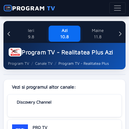
PROGRAM
TV
Ieri
Azi
Maine
Mi
9.8
10.8
11.8
Program TV - Realitatea Plus Azi
Program TV
Canale TV
Program TV - Realitatea Plus
Vezi si programul altor canale:
Discovery Channel
PRO TV