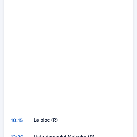
La bloc (R)
10:15
Lista domnului Malcolm (R)
12:30