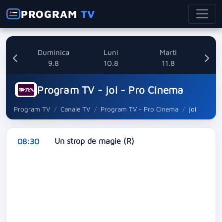
PROGRAM
TV
ata
Duminica
Luni
Marti
8
9.8
10.8
11.8
Program TV - joi - Pro Cinema
Program TV
Canale TV
Program TV - Pro Cinema
joi
Un strop de magie (R)
08:30