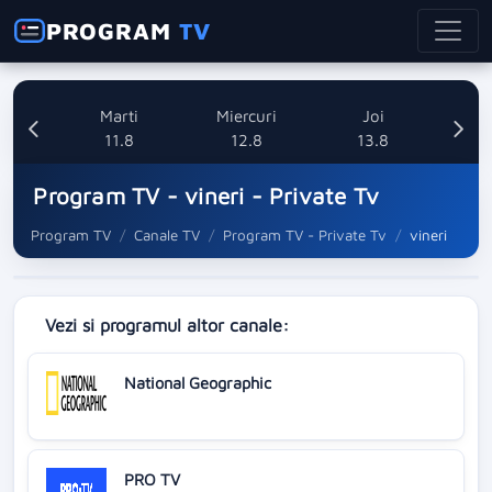
PROGRAM
TV
i
Marti
Miercuri
Joi
8
11.8
12.8
13.8
Program TV - vineri - Private Tv
Program TV
Canale TV
Program TV - Private Tv
vineri
Vezi si programul altor canale:
National Geographic
PRO TV