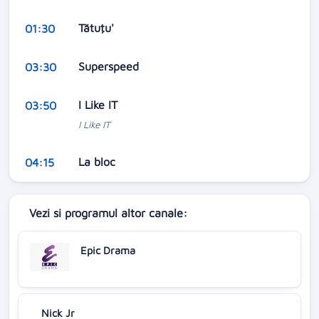
Tătuţu'
01:30
Superspeed
03:30
I Like IT
03:50
I Like IT
La bloc
04:15
Vezi si programul altor canale:
Epic Drama
Nick Jr