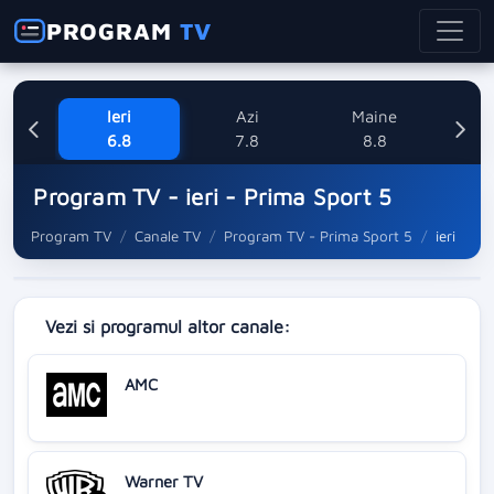
PROGRAM
TV
Ieri
Azi
Maine
Dum
6.8
7.8
8.8
Program TV - ieri - Prima Sport 5
Program TV
Canale TV
Program TV - Prima Sport 5
ieri
Vezi si programul altor canale:
AMC
Warner TV