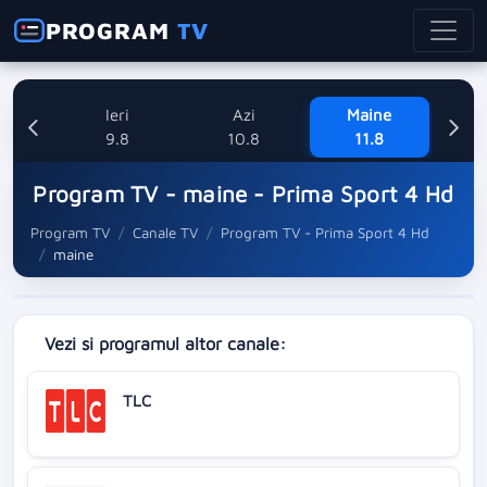
PROGRAM
TV
Ieri
Azi
Maine
Mi
9.8
10.8
11.8
Program TV - maine - Prima Sport 4 Hd
Program TV
Canale TV
Program TV - Prima Sport 4 Hd
maine
Vezi si programul altor canale:
TLC