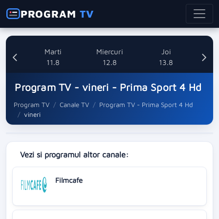
PROGRAM
TV
i
Marti
Miercuri
Joi
8
11.8
12.8
13.8
Program TV - vineri - Prima Sport 4 Hd
Program TV
Canale TV
Program TV - Prima Sport 4 Hd
vineri
Vezi si programul altor canale:
Filmcafe