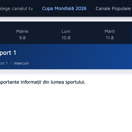
Alege canalul tv
Cupa Mondială 2026
Canale Popular
Maine
Luni
Marti
9.8
10.8
11.8
port 1
rt 1
miercuri
mportante informații din lumea sportului.