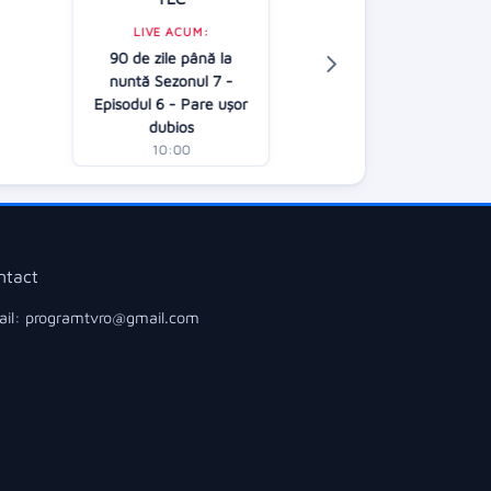
Kanal D
LIVE ACUM:
90 de zile până la
LIVE ACUM:
nuntă Sezonul 7 -
Asta-i România!
Episodul 6 - Pare ușor
10:15
dubios
10:00
ntact
il: programtvro@gmail.com