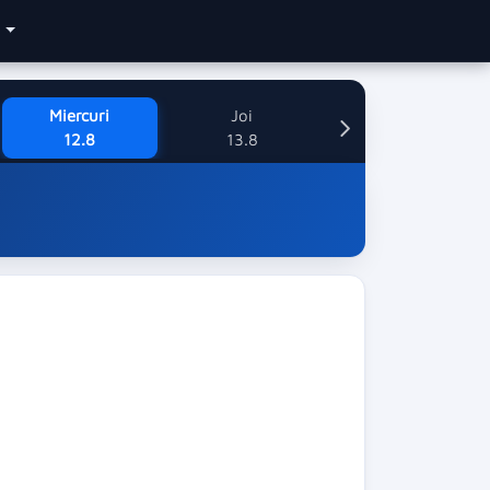
e
Miercuri
Joi
12.8
13.8