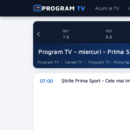
PROGRAM
TV
Acum la TV
Ieri
Azi
7.8
8.8
Program TV - miercuri - Prima S
Program TV
Canale TV
Program TV - Prima Spo
Ştirile Prima Sport - Cele mai i
07:00