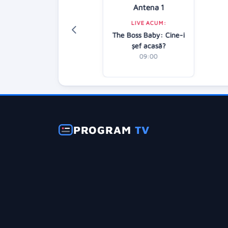
Antena 1
isney Channel
LIVE ACUM:
LIVE ACUM:
The Boss Baby: Cine-i
Taffy
AP
şef acasă?
10:50
09:00
PROGRAM
TV