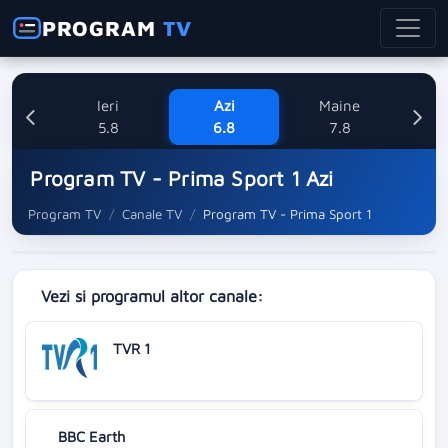
PROGRAM
TV
Ieri
Azi
Maine
Sa
5.8
6.8
7.8
Program TV - Prima Sport 1 Azi
Program TV
Canale TV
Program TV - Prima Sport 1
Vezi si programul altor canale:
TVR 1
BBC Earth