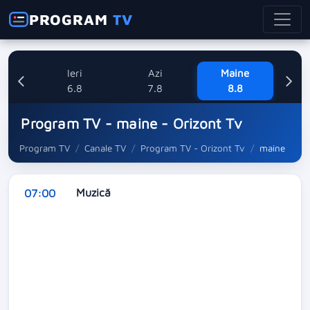
PROGRAM
TV
Ieri
Azi
Maine
Dum
6.8
7.8
8.8
Program TV - maine - Orizont Tv
Program TV
Canale TV
Program TV - Orizont Tv
maine
Muzică
07:00