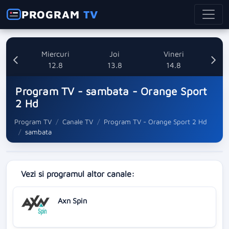
PROGRAM
TV
ti
Miercuri
Joi
Vineri
8
12.8
13.8
14.8
Program TV - sambata - Orange Sport
2 Hd
Program TV
Canale TV
Program TV - Orange Sport 2 Hd
sambata
Vezi si programul altor canale:
Axn Spin