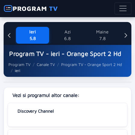
PROGRAM
TV
Ieri
Azi
Maine
Sa
5.8
6.8
7.8
Program TV - ieri - Orange Sport 2 Hd
Program TV
Canale TV
Program TV - Orange Sport 2 Hd
ieri
Vezi si programul altor canale:
Discovery Channel