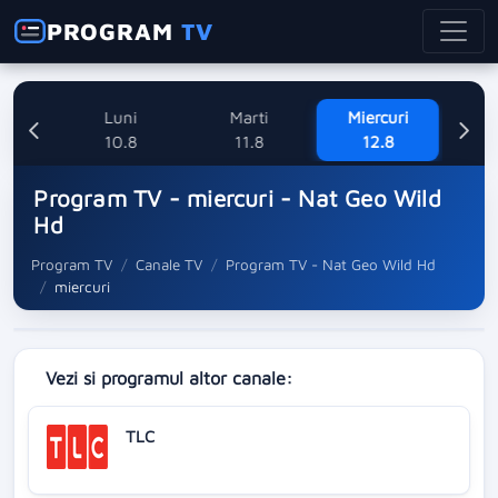
PROGRAM
TV
ne
Luni
Marti
Miercuri
8
10.8
11.8
12.8
Program TV - miercuri - Nat Geo Wild
Hd
Program TV
Canale TV
Program TV - Nat Geo Wild Hd
miercuri
Vezi si programul altor canale:
TLC