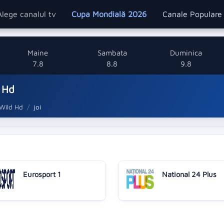
Alege canalul tv
Cupa Mondială 2026
Canale Popular
Maine
Sambata
Duminica
7.8
8.8
9.8
 Hd
Wild Hd
joi
Eurosport 1
National 24 Plus