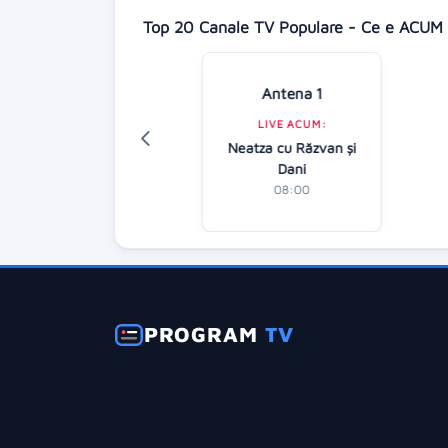
Top 20 Canale TV Populare - Ce e ACUM 
Antena 1
Digi 24
LIVE ACUM:
LIVE ACUM:
Neatza cu Răzvan şi
tirile dimineții
Dani
07:00
08:00
PROGRAM
TV