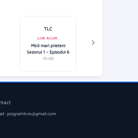
TLC
Kanal D
LIVE ACUM:
LIVE ACUM:
Micii mari prieteni
Casa iubirii
Sezonul 1 - Episodul 6
10:00
10:00
ntact
il: programtvro@gmail.com