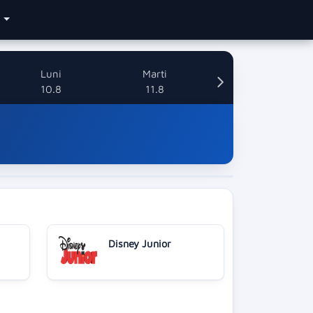
e
Luni
Marti
10.8
11.8
Disney Junior