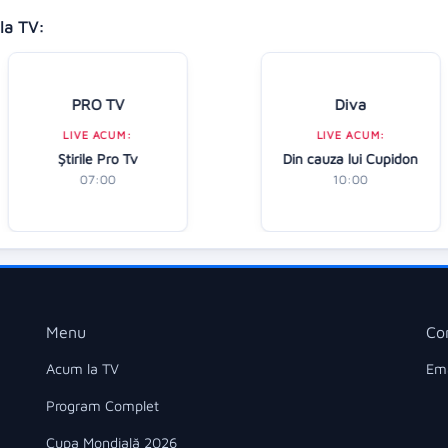
la TV:
PRO TV
Diva
LIVE ACUM:
LIVE ACUM:
Ştirile Pro Tv
Din cauza lui Cupidon
07:00
10:00
Menu
Co
Acum la TV
Ema
Program Complet
Cupa Mondială 2026