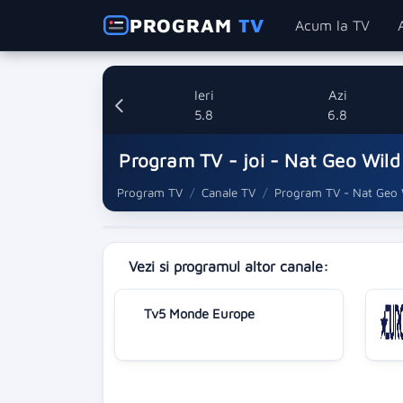
PROGRAM
TV
Acum la TV
Ieri
Azi
5.8
6.8
Program TV - joi - Nat Geo Wild
Program TV
Canale TV
Program TV - Nat Geo 
Vezi si programul altor canale:
Tv5 Monde Europe