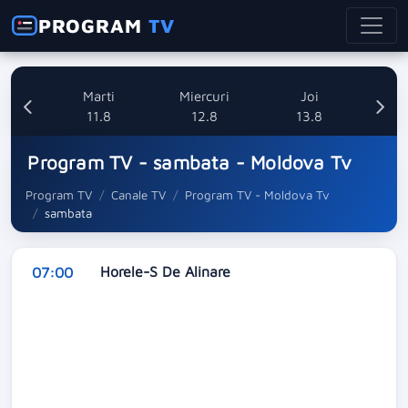
PROGRAM
TV
i
Marti
Miercuri
Joi
8
11.8
12.8
13.8
Program TV - sambata - Moldova Tv
Program TV
Canale TV
Program TV - Moldova Tv
sambata
Horele-S De Alinare
07:00