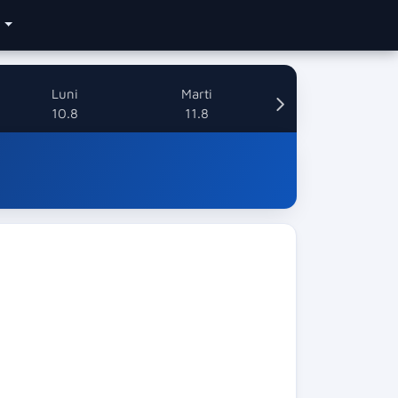
e
Luni
Marti
10.8
11.8