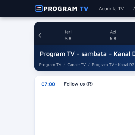
PROGRAM
TV
Acum la TV
Ieri
Azi
5.8
6.8
Program TV - sambata - Kanal 
Program TV
Canale TV
Program TV - Kanal D2
Follow us (R)
07:00