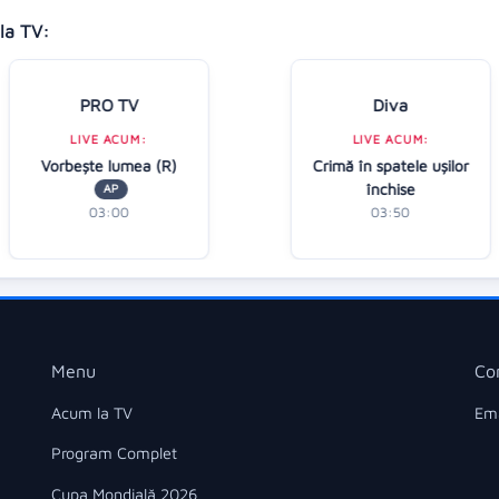
la TV:
PRO TV
Diva
LIVE ACUM:
LIVE ACUM:
Vorbeşte lumea (R)
Crimă în spatele ușilor
închise
AP
03:00
03:50
Menu
Co
Acum la TV
Ema
Program Complet
Cupa Mondială 2026