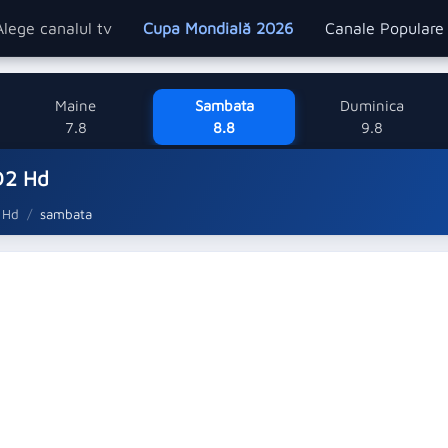
Alege canalul tv
Cupa Mondială 2026
Canale Popular
Maine
Sambata
Duminica
7.8
8.8
9.8
D2 Hd
 Hd
sambata