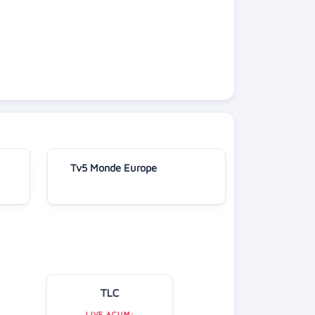
Tv5 Monde Europe
TLC
Kanal D
LIVE ACUM: