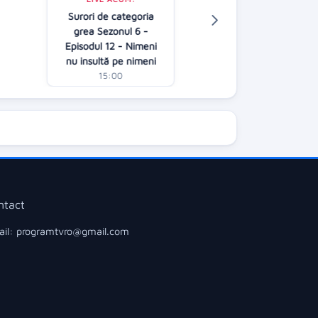
LIVE ACUM:
Surori de categoria
Jocul cuvintelo
grea Sezonul 6 -
Dan Negru
A
Episodul 12 - Nimeni
15:00
nu insultă pe nimeni
15:00
ntact
il: programtvro@gmail.com