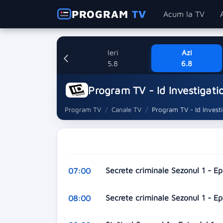
PROGRAM
TV
Acum la TV
Ieri
Azi
5.8
6.8
Program TV - Id Investigati
Program TV
Canale TV
Program TV - Id Invest
Secrete criminale Sezonul 1 - E
07:00
Secrete criminale Sezonul 1 - Ep
08:00