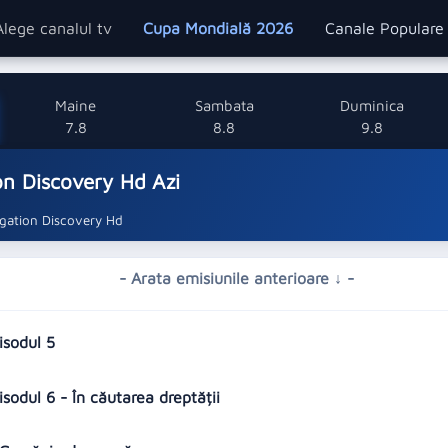
Alege canalul tv
Cupa Mondială 2026
Canale Popular
Maine
Sambata
Duminica
7.8
8.8
9.8
on Discovery Hd Azi
igation Discovery Hd
- Arata emisiunile anterioare ↓ -
pisodul 5
isodul 6 - În căutarea dreptății