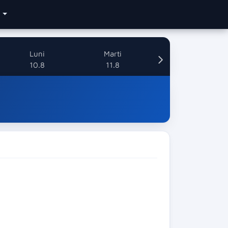
e
Luni
Marti
10.8
11.8