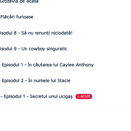
- Grozăvia de acasă
 Flăcări furioase
pisodul 8 - Să nu renunți niciodată!
pisodul 9 - Un cowboy singuratic
 Episodul 1 - În căutarea lui Caylee Anthony
 Episodul 2 - În numele lui Stacie
- Episodul 1 - Secretul unui ucigaș
ACUM