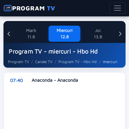
PROGRAM
TV
ne
Marti
Miercuri
Joi
V
8
11.8
12.8
13.8
Program TV - miercuri - Hbo Hd
Program TV
Canale TV
Program TV - Hbo Hd
miercuri
Anaconda - Anaconda
07:40