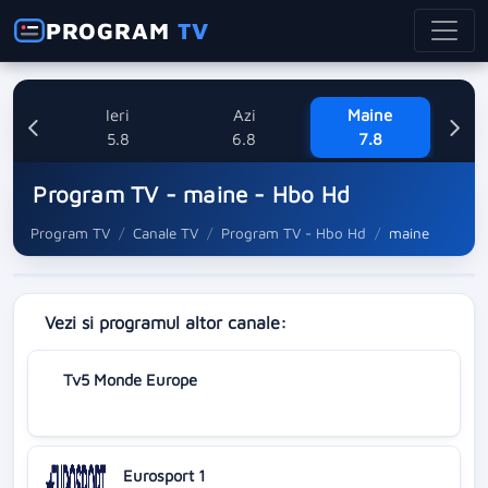
PROGRAM
TV
Ieri
Azi
Maine
Sa
5.8
6.8
7.8
Program TV - maine - Hbo Hd
Program TV
Canale TV
Program TV - Hbo Hd
maine
Vezi si programul altor canale:
Tv5 Monde Europe
Eurosport 1