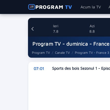
PROGRAM
TV
Acum la TV
Ieri
Azi
7.8
8.8
Program TV - duminica - France
Program TV
Canale TV
Program TV - France 3
Sports des bois Sezonul 1 - Epi
07:01