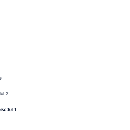
6
6
6
es
dul 2
pisodul 1
5