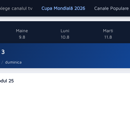
Alege canalul tv
Cupa Mondială 2026
Canale Popular
Maine
Luni
Marti
9.8
10.8
11.8
 3
duminica
sodul 25