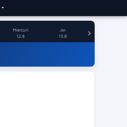
e
Miercuri
Joi
12.8
13.8