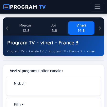
PROGRAM
TV
ti
Miercuri
Joi
Vineri
8
12.8
13.8
14.8
Program TV - vineri - France 3
Program TV
Canale TV
Program TV - France 3
vineri
Vezi si programul altor canale:
Nick Jr
Film +