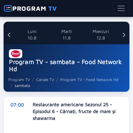
PROGRAM
TV
nica
Luni
Marti
Miercuri
8
10.8
11.8
12.8
Program TV - sambata - Food Network
Hd
Program TV
Canale TV
Program TV - Food Network Hd
sambata
Restaurante americane Sezonul 25 -
07:00
Episodul 6 - Cârnați, fructe de mare și
shawarma