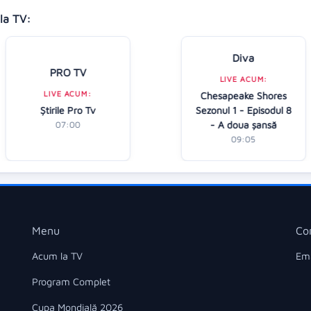
la TV:
Diva
PRO TV
LIVE ACUM:
LIVE ACUM:
Chesapeake Shores
Ştirile Pro Tv
Sezonul 1 - Episodul 8
- A doua șansă
07:00
09:05
Menu
Co
Acum la TV
Ema
Program Complet
Cupa Mondială 2026