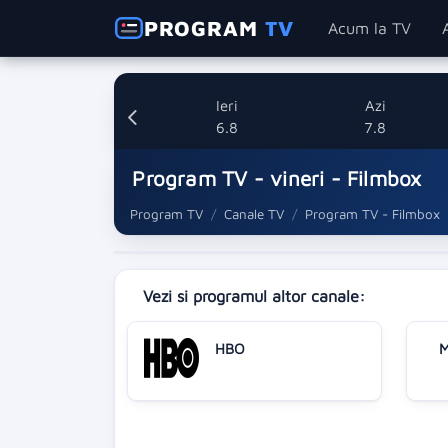
PROGRAM
TV
Acum la TV
Ieri
Azi
6.8
7.8
Program TV - vineri - Filmbox
Program TV
Canale TV
Program TV - Filmbox
Vezi si programul altor canale:
HBO
M