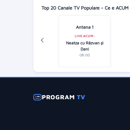
Top 20 Canale TV Populare - Ce e ACUM 
Antena 1
Digi 24
LIVE ACUM:
LIVE ACUM:
Neatza cu Răzvan şi
tirile dimineții
Dani
07:00
08:00
PROGRAM
TV