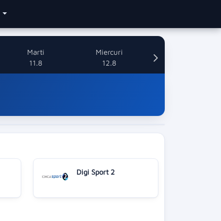
e
Marti
Miercuri
11.8
12.8
Digi Sport 2