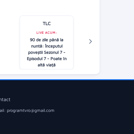
TLC
Kanal D
LIVE ACUM:
90 de zile până la
LIVE ACUM:
nuntă: Începutul
Follow us
poveştii Sezonul 7 -
08:00
Episodul 7 - Poate în
altă viață
09:00
ntact
il: programtvro@gmail.com