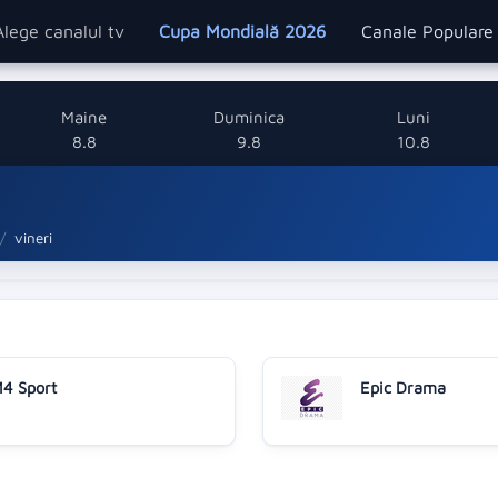
Alege canalul tv
Cupa Mondială 2026
Canale Popular
Maine
Duminica
Luni
8.8
9.8
10.8
vineri
4 Sport
Epic Drama