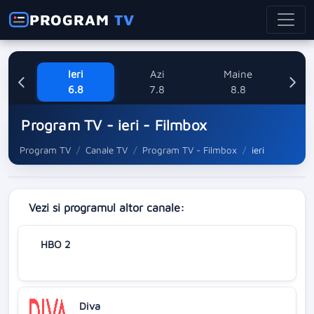
PROGRAM
TV
Ieri
Azi
Maine
Dum
6.8
7.8
8.8
Program TV - ieri - Filmbox
Program TV
Canale TV
Program TV - Filmbox
ieri
Vezi si programul altor canale:
HBO 2
Diva