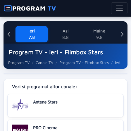
PROGRAM
TV
Ieri
Azi
Maine
L
7.8
8.8
9.8
1
Program TV - ieri - Filmbox Stars
Program TV
Canale TV
Program TV - Filmbox Stars
ieri
Vezi si programul altor canale:
Antena Stars
PRO Cinema