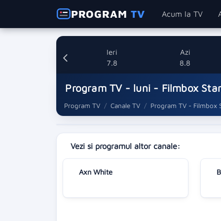
PROGRAM
TV
Acum la TV
Ieri
Azi
7.8
8.8
Program TV - luni - Filmbox Sta
Program TV
Canale TV
Program TV - Filmbox S
Vezi si programul altor canale:
Axn White
B