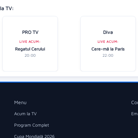
la TV:
PRO TV
Diva
LIVE ACUM:
LIVE ACUM:
Regatul Cerului
Cere-mă la Paris
20:00
22:00
Menu
Co
Acum la TV
Ema
Program Complet
Cupa Mondială 2026