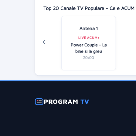
Top 20 Canale TV Populare - Ce e ACUM 
isney Channel
Antena 1
LIVE ACUM:
LIVE ACUM:
izards Beyond
Power Couple - La
averly Place:
bine si la greu
Season 1
20:00
21:45
PROGRAM
TV