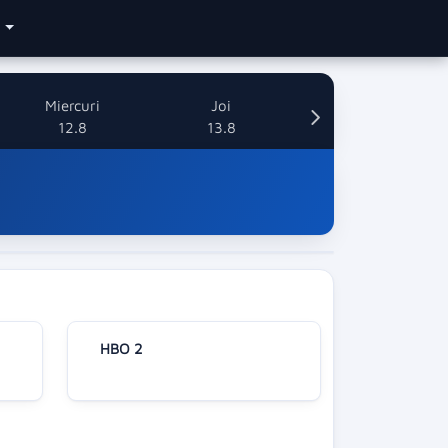
e
Miercuri
Joi
12.8
13.8
HBO 2