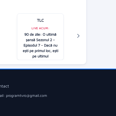
TLC
Kanal D
LIVE ACUM:
LIVE ACUM:
90 de zile: O ultimă
Jocul cuvintelo
șansă Sezonul 2 -
Dan Negru
A
Episodul 7 - Dacă nu
21:00
ești pe primul loc, ești
pe ultimul
22:00
ntact
il: programtvro@gmail.com