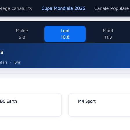
Alege canalul tv
Cupa Mondială 2026
Canale Popular
Maine
Luni
Marti
9.8
10.8
11.8
rs
tars
luni
BC Earth
M4 Sport