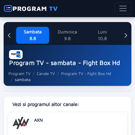
PROGRAM
TV
ne
Sambata
Duminica
Luni
M
8
8.8
9.8
10.8
Program TV - sambata - Fight Box Hd
Program TV
Canale TV
Program TV - Fight Box Hd
sambata
Vezi si programul altor canale:
AXN