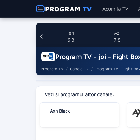
PROGRAM
TV
Acum la TV
Ieri
Azi
6.8
7.8
Program TV - joi - Fight Bo
Program TV
Canale TV
Program TV - Fight Bo
Vezi si programul altor canale:
Axn Black