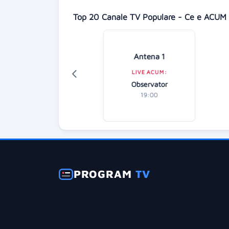
Top 20 Canale TV Populare - Ce e ACUM 
Digi 24
Antena 1
LIVE ACUM:
LIVE ACUM:
diție specială
Observator
20:00
19:00
PROGRAM
TV