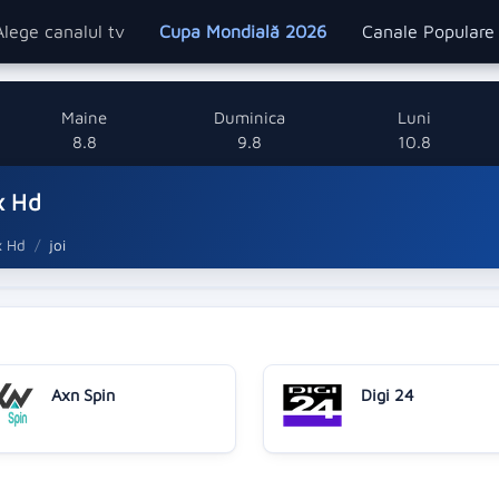
Alege canalul tv
Cupa Mondială 2026
Canale Popular
Maine
Duminica
Luni
8.8
9.8
10.8
x Hd
x Hd
joi
Axn Spin
Digi 24