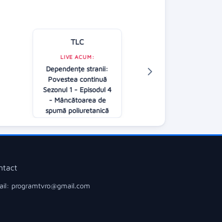
TLC
Kanal D
LIVE ACUM:
Dependențe stranii:
LIVE ACUM:
Povestea continuă
O dragoste
Sezonul 1 - Episodul 4
20:00
- Mâncătoarea de
spumă poliuretanică
20:00
ntact
il: programtvro@gmail.com