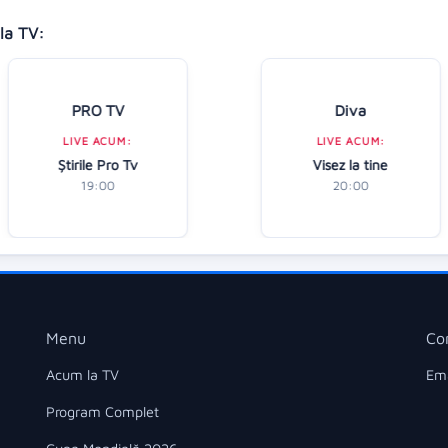
la TV:
PRO TV
Diva
LIVE ACUM:
LIVE ACUM:
Ştirile Pro Tv
Visez la tine
19:00
20:00
Menu
Co
Acum la TV
Ema
Program Complet