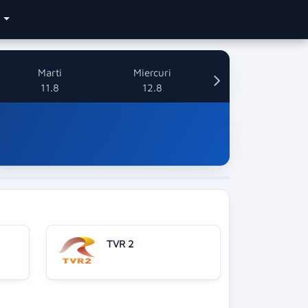
e
Marti
Miercuri
11.8
12.8
TVR 2