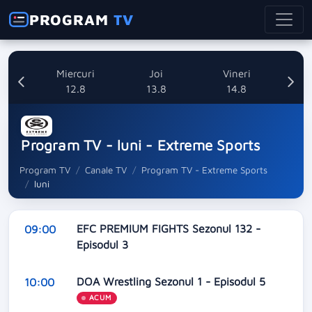
PROGRAM
TV
ti
Miercuri
Joi
Vineri
8
12.8
13.8
14.8
Program TV - luni - Extreme Sports
Program TV
Canale TV
Program TV - Extreme Sports
luni
EFC PREMIUM FIGHTS Sezonul 132 -
09:00
Episodul 3
DOA Wrestling Sezonul 1 - Episodul 5
10:00
ACUM