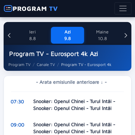
PROGRAM
TV
Ieri
Azi
Maine
M
8.8
9.8
10.8
Program TV - Eurosport 4k Azi
Program TV
Canale TV
Program TV - Eurosport 4k
- Arata emisiunile anterioare ↓ -
Snooker: Openul Chinei - Turul întâi -
07:30
Snooker: Openul Chinei - Turul întâi
Snooker: Openul Chinei - Turul întâi -
09:00
Snooker: Openul Chinei - Turul întâi