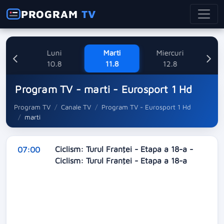
PROGRAM
TV
ne
Luni
Marti
Miercuri
8
10.8
11.8
12.8
Program TV - marti - Eurosport 1 Hd
Program TV
Canale TV
Program TV - Eurosport 1 Hd
marti
Ciclism: Turul Franţei - Etapa a 18-a -
07:00
Ciclism: Turul Franţei - Etapa a 18-a