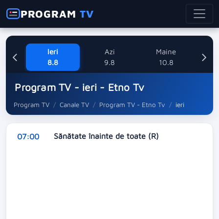
PROGRAM
TV
Ieri
Azi
Maine
M
8.8
9.8
10.8
Program TV - ieri - Etno Tv
Program TV
Canale TV
Program TV - Etno Tv
ieri
Sănătate înainte de toate (R)
07:00