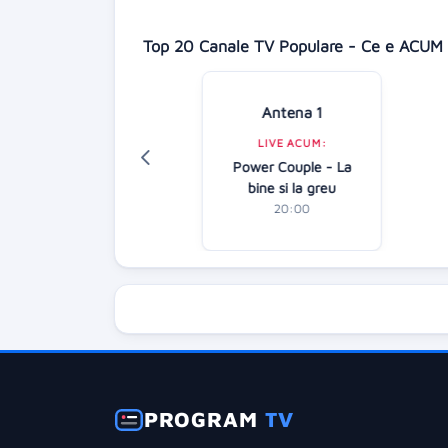
Top 20 Canale TV Populare - Ce e ACUM 
isney Channel
Antena 1
LIVE ACUM:
LIVE ACUM:
pirina: Teenage
Power Couple - La
Vampire
bine si la greu
21:15
20:00
PROGRAM
TV