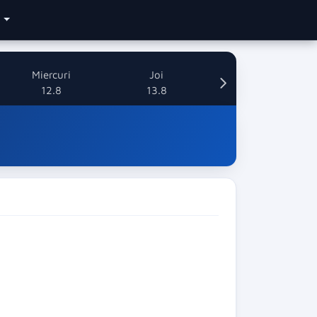
e
Miercuri
Joi
12.8
13.8