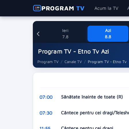
PROGRAM
TV
Acum la TV
Ieri
Azi
7.8
8.8
Program TV - Etno Tv Azi
Program TV
Canale TV
Program TV - Etno Tv
Sănătate înainte de toate (R)
07:00
Cântece pentru cei dragi/Teles
07:30
Cântece pentru cei dragi
11:55