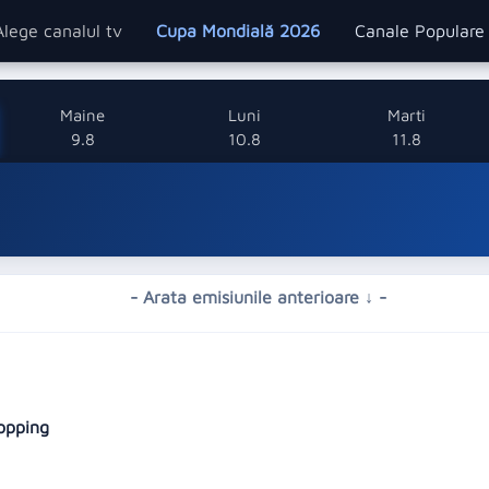
Alege canalul tv
Cupa Mondială 2026
Canale Popular
Maine
Luni
Marti
9.8
10.8
11.8
- Arata emisiunile anterioare ↓ -
hopping