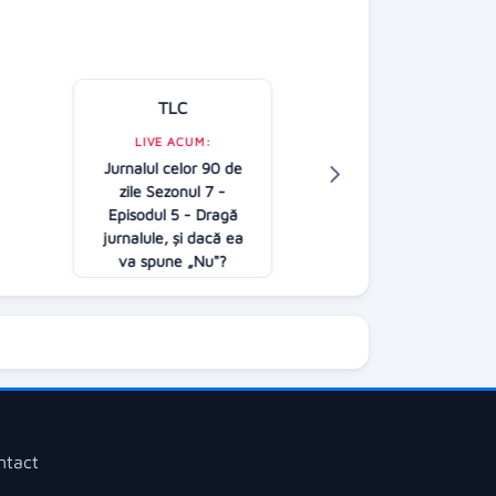
TLC
Kanal D
LIVE ACUM:
LIVE ACUM:
Jurnalul celor 90 de
Jocul cuvintelo
zile Sezonul 7 -
Dan Negru
A
Episodul 5 - Dragă
21:00
jurnalule, și dacă ea
va spune „Nu"?
21:00
ntact