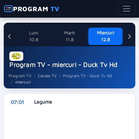
PROGRAM
TV
ne
Luni
Marti
Miercuri
8
10.8
11.8
12.8
Program TV - miercuri - Duck Tv Hd
Program TV
Canale TV
Program TV - Duck Tv Hd
miercuri
Legume
07:01