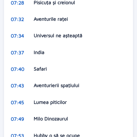
Pisicuţa şi creionul
07:28
Aventurile raței
07:32
Universul ne aşteaptă
07:34
India
07:37
Safari
07:40
Aventurierii spaţiului
07:43
Lumea piticilor
07:45
Milo Dinozaurul
07:49
Hubby o să se ocupe
07:53