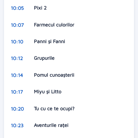
Pixi 2
10:05
Farmecul culorilor
10:07
Panni şi Fanni
10:10
Grupurile
10:12
Pomul cunoaşterii
10:14
Miyu şi Litto
10:17
Tu cu ce te ocupi?
10:20
Aventurile raței
10:23