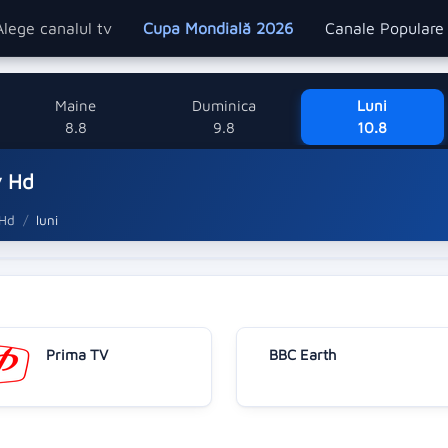
Alege canalul tv
Cupa Mondială 2026
Canale Popular
Maine
Duminica
Luni
8.8
9.8
10.8
v Hd
 Hd
luni
Prima TV
BBC Earth