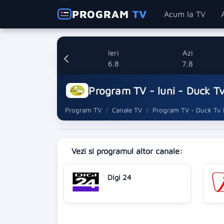
PROGRAM
TV
Acum la TV
Ieri
Azi
6.8
7.8
Program TV - luni - Duck T
Program TV
Canale TV
Program TV - Duck Tv
Vezi si programul altor canale:
Digi 24