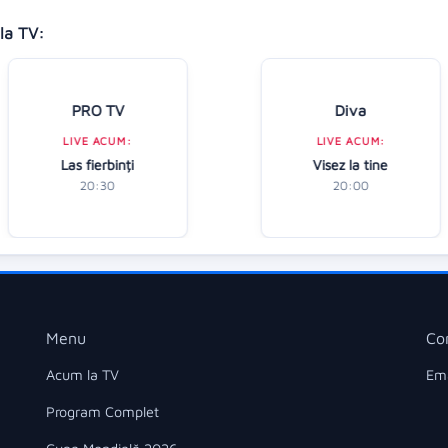
la TV:
PRO TV
Diva
LIVE ACUM:
LIVE ACUM:
Las fierbinți
Visez la tine
20:30
20:00
Menu
Co
Acum la TV
Ema
Program Complet