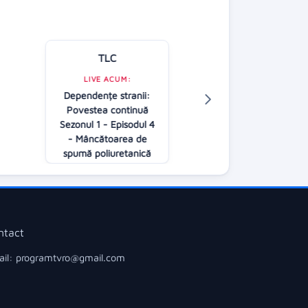
TLC
Kanal D
LIVE ACUM:
Dependențe stranii:
LIVE ACUM:
Povestea continuă
O dragoste
Sezonul 1 - Episodul 4
20:00
- Mâncătoarea de
spumă poliuretanică
20:00
ntact
il: programtvro@gmail.com