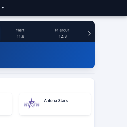
e
Marti
Miercuri
11.8
12.8
Antena Stars