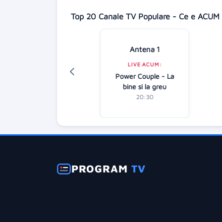
Top 20 Canale TV Populare - Ce e ACUM 
Antena 1
Digi 24
LIVE ACUM:
LIVE ACUM:
Power Couple - La
diție specială
bine si la greu
20:00
20:30
PROGRAM
TV