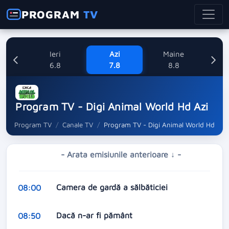
PROGRAM
TV
Ieri
Azi
Maine
Dum
6.8
7.8
8.8
Program TV - Digi Animal World Hd Azi
Program TV
Canale TV
Program TV - Digi Animal World Hd
- Arata emisiunile anterioare ↓ -
Camera de gardă a sălbăticiei
08:00
Dacă n-ar fi pământ
08:50