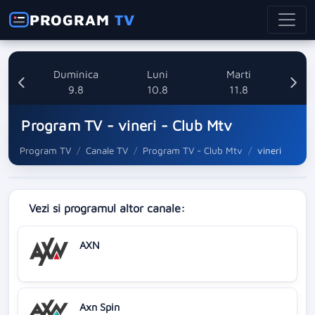
PROGRAM
TV
ata
Duminica
Luni
Marti
8
9.8
10.8
11.8
Program TV - vineri - Club Mtv
Program TV
Canale TV
Program TV - Club Mtv
vineri
Vezi si programul altor canale:
AXN
Axn Spin