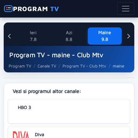
PROGRAM
TV
Ieri
Azi
Maine
L
7.8
8.8
9.8
1
Program TV - maine - Club Mtv
Program TV
Canale TV
Program TV - Club Mtv
maine
Vezi si programul altor canale:
HBO 3
Diva