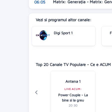
Matrix: Generația - Matrix: Ge
06:05
Vezi si programul altor canale:
Digi Sport 1
F
Top 20 Canale TV Populare - Ce e ACUM 
Antena 1
Digi 24
LIVE ACUM:
LIVE ACUM:
Power Couple - La
Focus Europa
bine si la greu
21:30
20:30