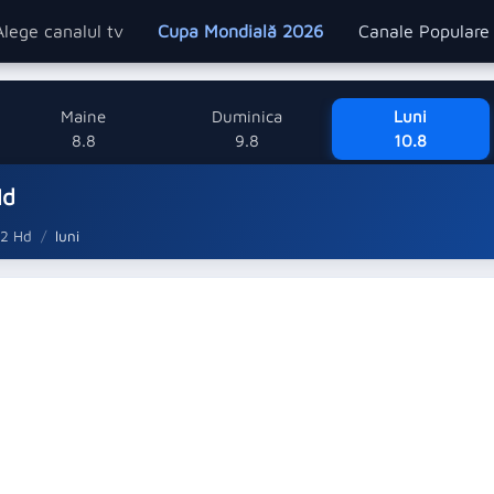
Alege canalul tv
Cupa Mondială 2026
Canale Popular
Maine
Duminica
Luni
8.8
9.8
10.8
Hd
 2 Hd
luni