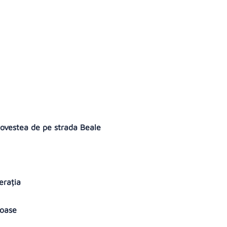
Povestea de pe strada Beale
nerația
loase