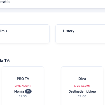
nerația
ilm +
History
la TV:
PRO TV
Diva
LIVE ACUM:
LIVE ACUM:
Mumia
Destinație: iubirea
15
21:30
22:00