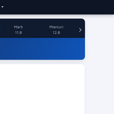
e
Marti
Miercuri
11.8
12.8