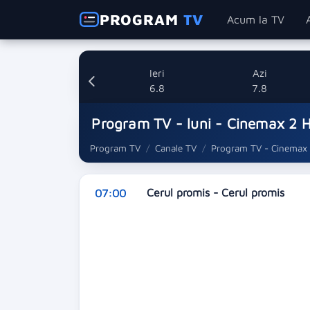
PROGRAM
TV
Acum la TV
Ieri
Azi
6.8
7.8
Program TV - luni - Cinemax 2 
Program TV
Canale TV
Program TV - Cinemax
Cerul promis - Cerul promis
07:00