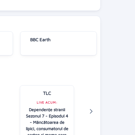
BBC Earth
TLC
Kanal D
LIVE ACUM:
Dependenţe stranii
LIVE ACUM:
Sezonul 7 - Episodul 4
O dragoste
- Mâncătoarea de
20:00
lipici, consumatorul de
carton și mama care