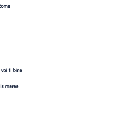
 Roma
 voi fi bine
mis marea