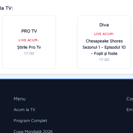
la TV:
Diva
PRO TV
LIVE ACUM:
LIVE ACUM:
Chesapeake Shores
Ştirile Pro Tv
Sezonul 1 - Episodul 10
- Foști și foste
17:00
17:00
Menu
Co
Acum la TV
Ema
Program Complet
Cupa Mondială 2026