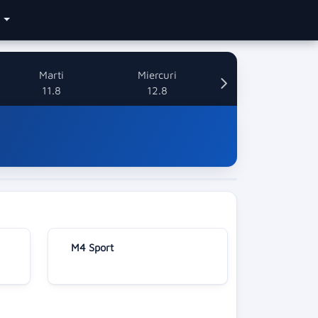
e
Marti
Miercuri
11.8
12.8
M4 Sport