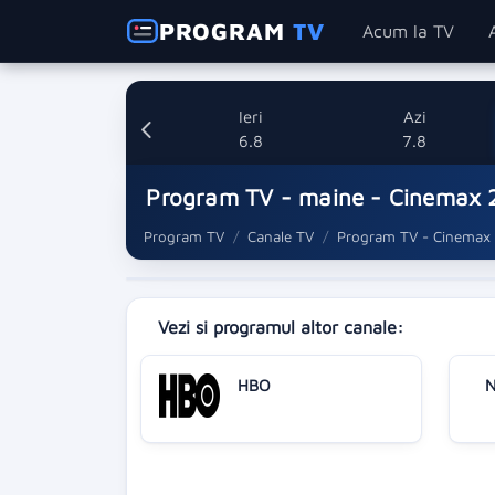
PROGRAM
TV
Acum la TV
Ieri
Azi
6.8
7.8
Program TV - maine - Cinemax 
Program TV
Canale TV
Program TV - Cinemax
Vezi si programul altor canale:
HBO
N