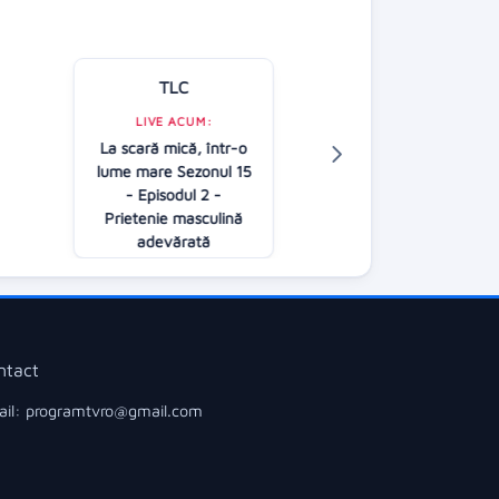
TLC
Kanal D
LIVE ACUM:
La scară mică, într-o
LIVE ACUM:
lume mare Sezonul 15
Casa iubirii
- Episodul 2 -
16:30
Prietenie masculină
adevărată
17:00
ntact
il: programtvro@gmail.com