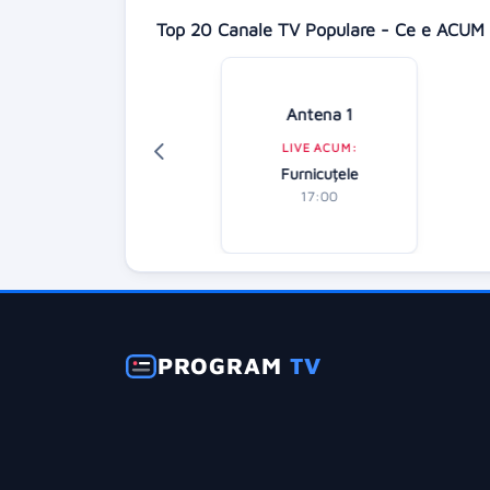
Top 20 Canale TV Populare - Ce e ACUM 
Digi 24
Antena 1
LIVE ACUM:
LIVE ACUM:
Știrile zilei
Furnicuțele
16:00
17:00
PROGRAM
TV