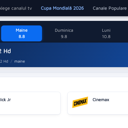
Alege canalul tv
Cupa Mondială 2026
Canale Popular
Maine
Duminica
Luni
8.8
9.8
10.8
2 Hd
 2 Hd
maine
ick Jr
Cinemax