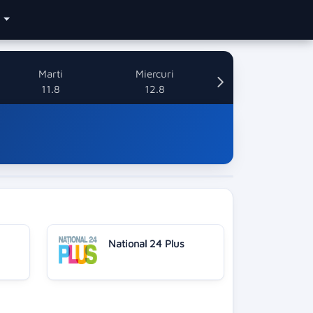
e
Marti
Miercuri
11.8
12.8
National 24 Plus