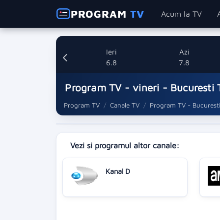
PROGRAM
TV
Acum la TV
Ieri
Azi
6.8
7.8
Program TV - vineri - Bucuresti 
Program TV
Canale TV
Program TV - Bucurest
Vezi si programul altor canale:
Kanal D