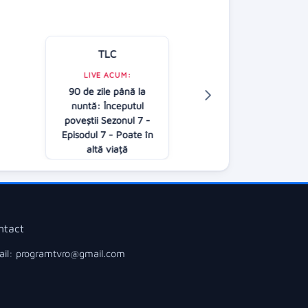
TLC
Kanal D
LIVE ACUM:
90 de zile până la
LIVE ACUM:
nuntă: Începutul
Follow us
poveştii Sezonul 7 -
08:00
Episodul 7 - Poate în
altă viață
09:00
ntact
il: programtvro@gmail.com