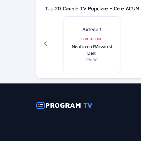
Top 20 Canale TV Populare - Ce e ACUM 
Antena 1
Digi 24
LIVE ACUM:
LIVE ACUM:
Neatza cu Răzvan şi
tirile dimineții
Dani
07:00
08:00
PROGRAM
TV