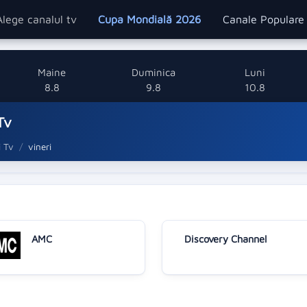
Alege canalul tv
Cupa Mondială 2026
Canale Popular
Maine
Duminica
Luni
8.8
9.8
10.8
Tv
i Tv
vineri
AMC
Discovery Channel