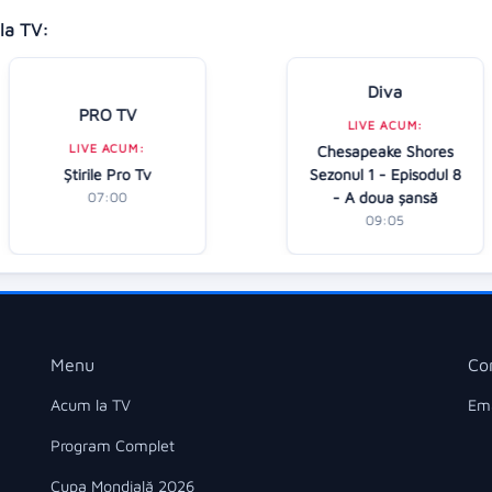
la TV:
Diva
PRO TV
LIVE ACUM:
LIVE ACUM:
Chesapeake Shores
Ştirile Pro Tv
Sezonul 1 - Episodul 8
- A doua șansă
07:00
09:05
Menu
Co
Acum la TV
Ema
Program Complet
Cupa Mondială 2026