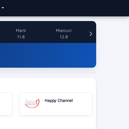
e
Marti
Miercuri
11.8
12.8
Happy Channel