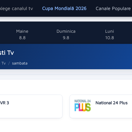
Alege canalul tv
Cupa Mondială 2026
Canale Popular
Maine
Duminica
Luni
8.8
9.8
10.8
ti Tv
i Tv
sambata
VR 3
National 24 Plus