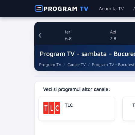
PROGRAM
TV
Acum la TV
Ieri
Azi
6.8
7.8
Program TV - sambata - Bucures
Program TV
Canale TV
Program TV - Bucurest
Vezi si programul altor canale:
TLC
T