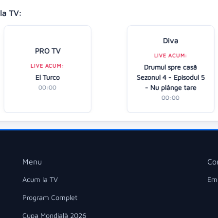
la TV:
Diva
PRO TV
LIVE ACUM:
LIVE ACUM:
Drumul spre casă
El Turco
Sezonul 4 - Episodul 5
- Nu plânge tare
00:00
00:00
Menu
Co
Acum la TV
Ema
Program Complet
Cupa Mondială 2026