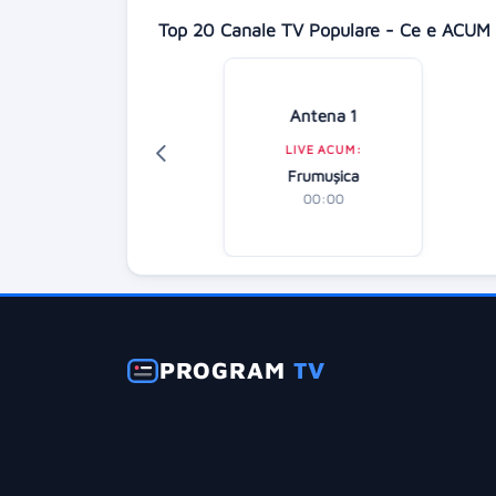
Top 20 Canale TV Populare - Ce e ACUM 
isney Channel
Antena 1
LIVE ACUM:
LIVE ACUM:
y de la M.A.R.S.
Frumușica
nul 3 - Episodul 4
00:00
00:15
PROGRAM
TV