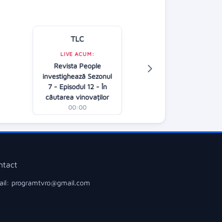
TLC
Kanal D
LIVE ACUM:
Revista People
LIVE ACUM:
investighează Sezonul
Casa iubirii (
7 - Episodul 12 - În
00:00
căutarea vinovaților
00:00
ntact
il: programtvro@gmail.com