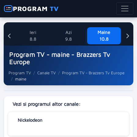
PROGRAM
TV
Ieri
Azi
Maine
M
8.8
9.8
10.8
Program TV - maine - Brazzers Tv
Europe
Program TV
Canale TV
Program TV - Brazzers Tv Europe
maine
Vezi si programul altor canale:
Nickelodeon