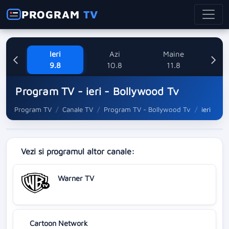
PROGRAM
TV
Ieri
Azi
Maine
Mi
9.8
10.8
11.8
Program TV - ieri - Bollywood Tv
Program TV
Canale TV
Program TV - Bollywood Tv
ieri
Vezi si programul altor canale:
Warner TV
Cartoon Network