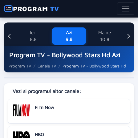
PROGRAM
TV
Ieri
Azi
Maine
M
8.8
9.8
10.8
Program TV - Bollywood Stars Hd Azi
Program TV
Canale TV
Program TV - Bollywood Stars Hd
Vezi si programul altor canale:
Film Now
HBO